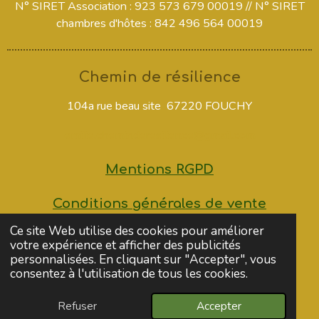
N° SIRET Association :
923 573 679 00019 //
N° SIRET
chambres d'hôtes :
842 496 564 00019
Chemin de résilience
104a rue beau site 67220 FOUCHY
emilie.cheminderesilience@gmail.com
Mentions RGPD
Conditions générales de vente
Ce site Web utilise des cookies pour améliorer
Contact
votre expérience et afficher des publicités
personnalisées. En cliquant sur "Accepter", vous
consentez à l'utilisation de tous les cookies.
Refuser
Accepter
E-mail
Téléphone
Carte