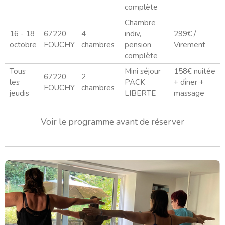
complète
Chambre
16 - 18
67220
4
indiv,
299€ /
octobre
FOUCHY
chambres
pension
Virement
complète
Tous
Mini séjour
158€ nuitée
67220
2
les
PACK
+ dîner +
FOUCHY
chambres
jeudis
LIBERTE
massage
Voir le programme avant de réserver