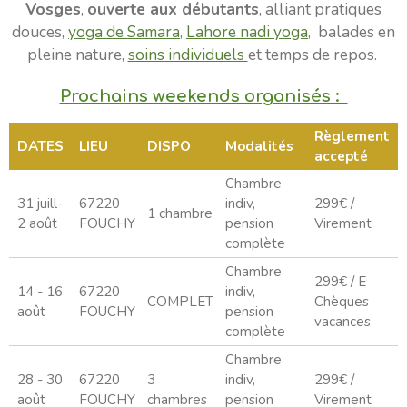
Vosges
,
ouverte aux débutants
, alliant pratiques
douces,
yoga de Samara
,
Lahore nadi yoga
, balades en
pleine nature,
soins individuels
et temps de repos.
Prochains weekends organisés :
Règlement
DATES
LIEU
DISPO
Modalités
accepté
Chambre
31 juill-
67220
indiv,
299€ /
1 chambre
2 août
FOUCHY
pension
Virement
complète
Chambre
299€ / E
14 - 16
67220
indiv,
COMPLET
Chèques
août
FOUCHY
pension
vacances
complète
Chambre
28 - 30
67220
3
indiv,
299€ /
août
FOUCHY
chambres
pension
Virement