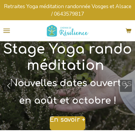
Retraites Yoga méditation randonnée Vosges et Alsace
Passer
/ 0643579817
au
contenu
principal
Stage Yoga rando
méditation
Nouvelles dates ouvertes
en août et octobre !
En savoir +