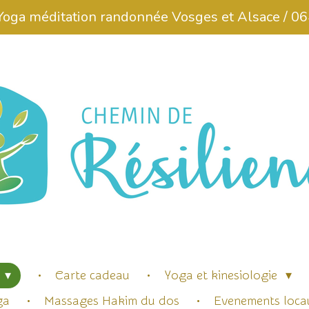
 Yoga méditation randonnée Vosges et Alsace / 
Carte cadeau
Yoga et kinesiologie
ga
Massages Hakim du dos
Evenements loca