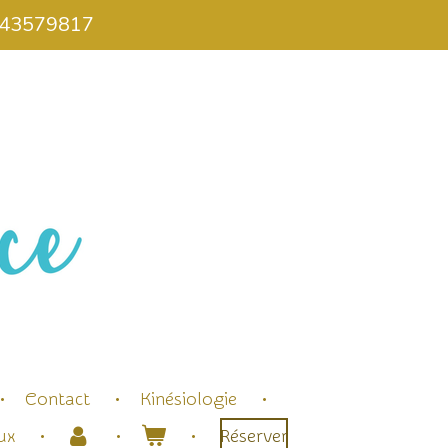
0643579817
Contact
Kinésiologie
ux
Réserver