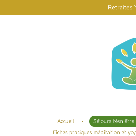
Retraites
Passer
au
contenu
principal
Accueil
Séjours bien être
Fiches pratiques méditation et yo