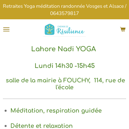
Retraites Yoga méditation randonnée Vosges et Alsace /
Passer
0643579817
au
contenu
principal
Lahore Nadi YOGA
Lundi 14h30 -15h45
salle de la mairie à FOUCHY, 114, rue de
l'école
Méditation, respiration guidée
Détente et relaxation