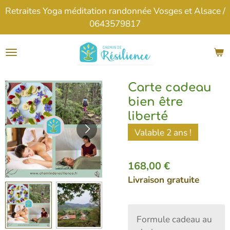
Retraites Yoga méditation randonnée Vosges et Alsace /
Passer
0643579817
au
contenu
principal
Carte cadeau
bien être
liberté
Valable 2 ans !
168,00 €
Livraison gratuite
Formule cadeau au